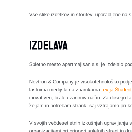
Vse slike izdelkov in storitev, uporabljene na s
Izdelava
Spletno mesto apartmajisanje.si je izdelalo po
Nevtron & Company je visokotehnološko podjetje
lastnima medijskima znamkama
revija Študent
inovativen, bralcu zanimiv način. Za dosego ta
željam in potrebam strank, saj vztrajamo pri 
V svojih večdesetletnih izkušnjah upravljanja sp
organizacijami pri pripravi spletnih strani in dr