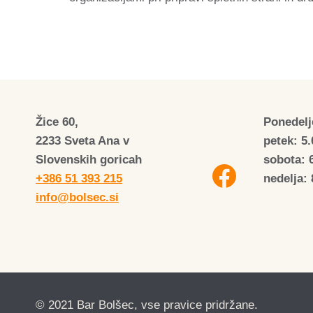
Žice 60,
Ponedelje
2233 Sveta Ana v
petek: 5.
Slovenskih goricah
sobota: 
+386 51 393 215
nedelja: 
info@bolsec.si
© 2021 Bar Bolšec, vse pravice pridržane.