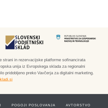
 strani in rezervacijske platforme sofinancirata
ropska unija iz Evropskega sklada za regionalni
bilo pridobljeno preko Vavčerja za digitalni marketing.
ladi.si
I
POGOJI POSLOVANJA
AVTORSTVO