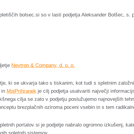
pletiščih bolsec.si so v lasti podjetja Aleksander Bolšec, s. p
djetje
Nevtron & Company, d. o. o.
, ki se ukvarja tako s tiskanim, kot tudi s spletnim založni
in
MojPrihranek
je cilj podjetja usatvariti največji informaci
kšnega cilja se zato v podjetju poslužujemo najnovejših tehn
konceptu brezplačnih oziroma poceni vsebin in s tem radikal
letnih portalov si je podjetje nabralo ogromno izkušenj, kater
ugih spletnih sistemov.