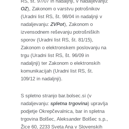
RS, št. 97/07 in nadaljnji, v nadaljevanju:
OZ
), Zakonom o varstvu potrošnikov
(Uradni list RS, št. 98/04 in nadaljnji v
nadaljevanju:
ZVPot
), Zakonom o
izvensodnem reševanju potrošniških
sporov (Uradni list RS, št. 81/15),
Zakonom o elektronskem poslovanju na
trgu (Uradni list RS, št. 96/09 in
nadaljnji) ter Zakonom o elektronskih
komunikacijah (Uradni list RS, št.
109/12 in nadaljnji).
S spletno stranjo bar.bolsec.si (v
nadaljevanju:
spletna trgovina
) upravlja
podjetje Okrepčevalnica, bar in spletna
trgovina Bolšec, Aleksander Bolšec s.p.,
Žice 60, 2233 Sveta Ana v Slovenskih