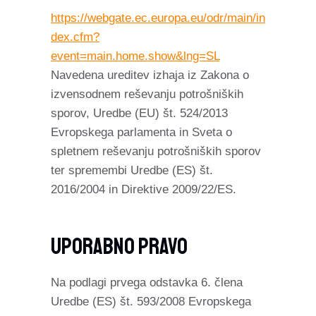
https://webgate.ec.europa.eu/odr/main/in
dex.cfm?
event=main.home.show&lng=SL
Navedena ureditev izhaja iz Zakona o
izvensodnem reševanju potrošniških
sporov, Uredbe (EU) št. 524/2013
Evropskega parlamenta in Sveta o
spletnem reševanju potrošniških sporov
ter spremembi Uredbe (ES) št.
2016/2004 in Direktive 2009/22/ES.
Uporabno Pravo
Na podlagi prvega odstavka 6. člena
Uredbe (ES) št. 593/2008 Evropskega